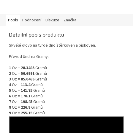
Popis
Hodnocení
Diskuze
Značka
Detailní popis produktu
Skvělé olovo na tvrdé dno štěrkoven a pískoven.
Převod Uncí na Gramy:
1
Oz =
28.3495
Gramů
2
Oz =
56.6991
Gramů
3
Oz =
85.0486
Gramů
4
Oz =
113.4
Gramů
5
Oz =
141.75
Gramů
6
Oz =
170.1
Gramů
7
Oz =
198.45
Gramů
8
Oz =
226.8
Gramů
9
Oz =
255.15
Gramů