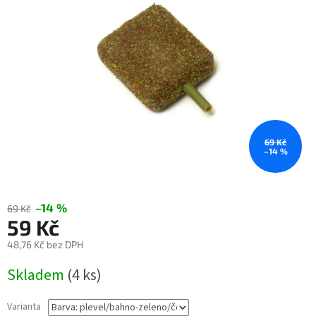
hvězdiček.
69 Kč
–14 %
–14 %
69 Kč
59 Kč
48,76 Kč bez DPH
Měrná
Skladem
(4 ks)
cena:
Varianta