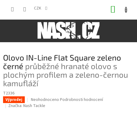
Přejít
NÁKUP
na
CZK
obsah
KOŠÍK
Olovo IN-Line Flat Square zeleno
černé
průběžné hranaté olovo s
plochým profilem a zeleno-černou
kamufláží
T2336
Průměrné
Neohodnoceno
Podrobnosti hodnocení
Výprodej
hodnocení
Značka:
Nash Tackle
produktu
je
0,0
z
5