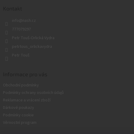
p
a
Kontakt
t
info
@
nash.cz
í
777079297
Petr Touš-Orlická Vydra
petrtous_orlickavydra
Petr Touš
Informace pro vás
Obchodní podmínky
Podmínky ochrany osobních údajů
Reklamace a vrácení zboží
Dárkové poukazy
Podmínky cookie
Věrnostní program